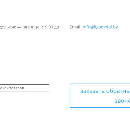
дельник — пятница: с 9.00 до
Email
:
info@ligametal.by
оиск
заказать обратн
оваров
звон